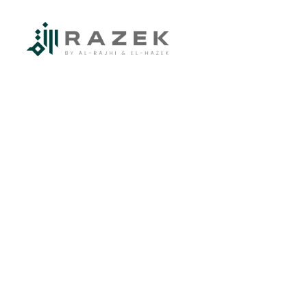
Jogar
Aviator
Online:
Guia
Completo
para
Jogar