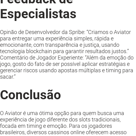
Especialistas
Opinão de Desenvolvedor da Spribe: “Criamos o Aviator
para entregar uma experiência simples, rápida e
emocionante, com transparência e justiça, usando
tecnologia blockchain para garantir resultados justos.”
Comentário de Jogador Experiente: “Além da emoção do
jogo, gosto do fato de ser possível aplicar estratégias e
gerenciar riscos usando apostas múltiplas e timing para
sacar.”
Conclusão
O Aviator é uma ótima opção para quem busca uma
experiência de jogo diferente dos slots tradicionais,
focada em timing e emoção. Para os jogadores
brasileiros, diversos cassinos online oferecem acesso