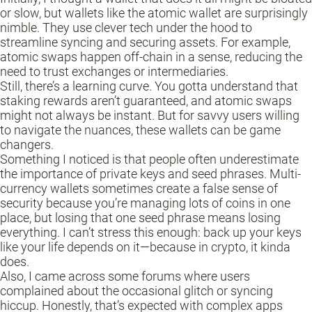
or slow, but wallets like the atomic wallet are surprisingly
nimble. They use clever tech under the hood to
streamline syncing and securing assets. For example,
atomic swaps happen off-chain in a sense, reducing the
need to trust exchanges or intermediaries.
Still, there’s a learning curve. You gotta understand that
staking rewards aren’t guaranteed, and atomic swaps
might not always be instant. But for savvy users willing
to navigate the nuances, these wallets can be game
changers.
Something I noticed is that people often underestimate
the importance of private keys and seed phrases. Multi-
currency wallets sometimes create a false sense of
security because you’re managing lots of coins in one
place, but losing that one seed phrase means losing
everything. I can’t stress this enough: back up your keys
like your life depends on it—because in crypto, it kinda
does.
Also, I came across some forums where users
complained about the occasional glitch or syncing
hiccup. Honestly, that’s expected with complex apps