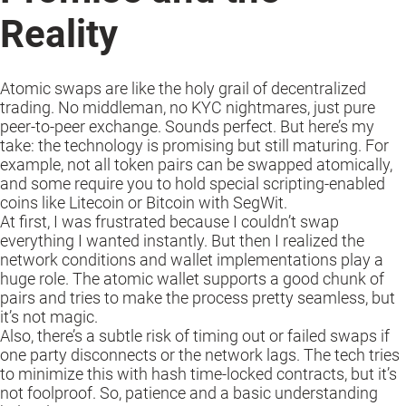
Reality
Atomic swaps are like the holy grail of decentralized
trading. No middleman, no KYC nightmares, just pure
peer-to-peer exchange. Sounds perfect. But here’s my
take: the technology is promising but still maturing. For
example, not all token pairs can be swapped atomically,
and some require you to hold special scripting-enabled
coins like Litecoin or Bitcoin with SegWit.
At first, I was frustrated because I couldn’t swap
everything I wanted instantly. But then I realized the
network conditions and wallet implementations play a
huge role. The atomic wallet supports a good chunk of
pairs and tries to make the process pretty seamless, but
it’s not magic.
Also, there’s a subtle risk of timing out or failed swaps if
one party disconnects or the network lags. The tech tries
to minimize this with hash time-locked contracts, but it’s
not foolproof. So, patience and a basic understanding