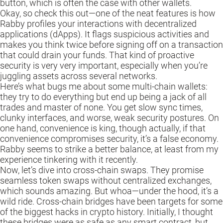
button, which is often the case with other wallets.
Okay, so check this out—one of the neat features is how
Rabby profiles your interactions with decentralized
applications (dApps). It flags suspicious activities and
makes you think twice before signing off on a transaction
that could drain your funds. That kind of proactive
security is very very important, especially when you’re
juggling assets across several networks.
Here’s what bugs me about some multi-chain wallets:
they try to do everything but end up being a jack of all
trades and master of none. You get slow sync times,
clunky interfaces, and worse, weak security postures. On
one hand, convenience is king, though actually, if that
convenience compromises security, it’s a false economy.
Rabby seems to strike a better balance, at least from my
experience tinkering with it recently.
Now, let’s dive into cross-chain swaps. They promise
seamless token swaps without centralized exchanges,
which sounds amazing. But whoa—under the hood, it’s a
wild ride. Cross-chain bridges have been targets for some
of the biggest hacks in crypto history. Initially, I thought
these bridges were as safe as any smart contract, but