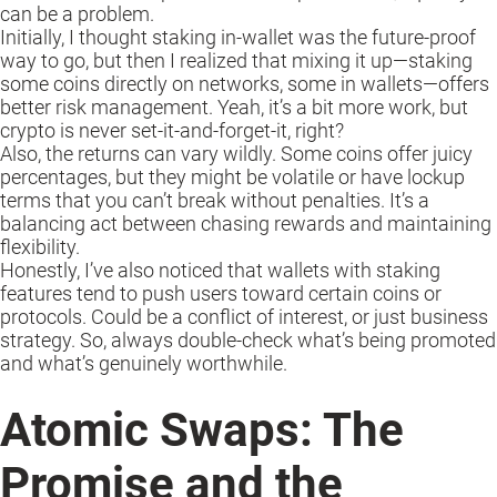
can be a problem.
Initially, I thought staking in-wallet was the future-proof
way to go, but then I realized that mixing it up—staking
some coins directly on networks, some in wallets—offers
better risk management. Yeah, it’s a bit more work, but
crypto is never set-it-and-forget-it, right?
Also, the returns can vary wildly. Some coins offer juicy
percentages, but they might be volatile or have lockup
terms that you can’t break without penalties. It’s a
balancing act between chasing rewards and maintaining
flexibility.
Honestly, I’ve also noticed that wallets with staking
features tend to push users toward certain coins or
protocols. Could be a conflict of interest, or just business
strategy. So, always double-check what’s being promoted
and what’s genuinely worthwhile.
Atomic Swaps: The
Promise and the