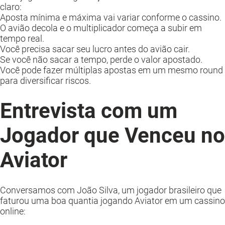
claro:
Aposta mínima e máxima vai variar conforme o cassino.
O avião decola e o multiplicador começa a subir em
tempo real.
Você precisa sacar seu lucro antes do avião cair.
Se você não sacar a tempo, perde o valor apostado.
Você pode fazer múltiplas apostas em um mesmo round
para diversificar riscos.
Entrevista com um
Jogador que Venceu no
Aviator
Conversamos com João Silva, um jogador brasileiro que
faturou uma boa quantia jogando Aviator em um cassino
online: