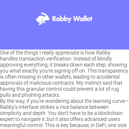
One of the things I really appreciate is how Rabby
handles transaction verification. Instead of blindly
approving everything, it breaks down each step, showing
you what exactly you’re signing off on. This transparency
is often missing in other wallets, leading to accidental
approvals of malicious contracts. My instinct said that
having this granular control could prevent a lot of rug
pulls and phishing attacks.
By the way, if you’re wondering about the learning curve—
Rabby’s interface strikes a nice balance between
simplicity and depth. You don’t have to be a blockchain
expert to navigate it, but it also offers advanced users
meaningful control. This is key because, in DeFi, one size