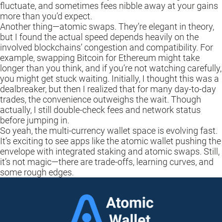
fluctuate, and sometimes fees nibble away at your gains
more than you’d expect.
Another thing—atomic swaps. They’re elegant in theory,
but I found the actual speed depends heavily on the
involved blockchains’ congestion and compatibility. For
example, swapping Bitcoin for Ethereum might take
longer than you think, and if you’re not watching carefully,
you might get stuck waiting. Initially, I thought this was a
dealbreaker, but then I realized that for many day-to-day
trades, the convenience outweighs the wait. Though
actually, I still double-check fees and network status
before jumping in.
So yeah, the multi-currency wallet space is evolving fast.
It’s exciting to see apps like the atomic wallet pushing the
envelope with integrated staking and atomic swaps. Still,
it’s not magic—there are trade-offs, learning curves, and
some rough edges.