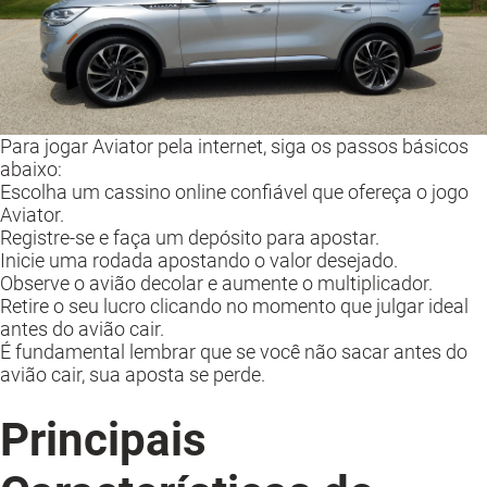
Para jogar Aviator pela internet, siga os passos básicos
abaixo:
Escolha um cassino online confiável que ofereça o jogo
Aviator.
Registre-se e faça um depósito para apostar.
Inicie uma rodada apostando o valor desejado.
Observe o avião decolar e aumente o multiplicador.
Retire o seu lucro clicando no momento que julgar ideal
antes do avião cair.
É fundamental lembrar que se você não sacar antes do
avião cair, sua aposta se perde.
Principais