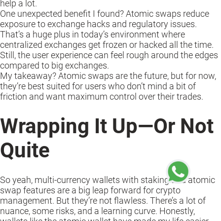
help a lot.
One unexpected benefit I found? Atomic swaps reduce
exposure to exchange hacks and regulatory issues.
That’s a huge plus in today’s environment where
centralized exchanges get frozen or hacked all the time.
Still, the user experience can feel rough around the edges
compared to big exchanges.
My takeaway? Atomic swaps are the future, but for now,
they’re best suited for users who don’t mind a bit of
friction and want maximum control over their trades.
Wrapping It Up—Or Not
Quite
So yeah, multi-currency wallets with staking and atomic
swap features are a big leap forward for crypto
management. But they’re not flawless. There’s a lot of
nuance, some risks, and a learning curve. Honestly,