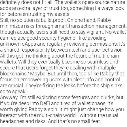
definitely does not fit all. The wallet’s open-source nature
adds an extra layer of trust too, something I always look
for before entrusting my assets.
Still, no solution is bulletproof. On one hand, Rabby
minimizes risks through smart transaction management,
though actually, users still need to stay vigilant. No wallet
can replace good security hygiene—like avoiding
unknown dApps and regularly reviewing permissions. It’s
a shared responsibility between tech and user behavior.
All this got me thinking about the future of multi-chain
wallets. Will they eventually become so seamless and
secure that users forget they’re dealing with multiple
blockchains? Maybe. But until then, tools like Rabby that
focus on empowering users with clear info and control
are crucial. They’re fixing the leaks before the ship sinks,
so to speak.
Anyway, I’m still exploring some features and quirks, but
if you’re deep into DeFi and tired of wallet chaos, it’s
worth giving Rabby a spin. It might just change how you
interact with the multi-chain world—without the usual
headaches and risks. And that’s no small feat.