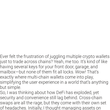
Shaping
DeFi’s
Future
Ever felt the frustration of juggling multiple crypto wallets
just to trade across chains? Yeah, me too. It’s kind of like
having several keys for your front door, garage, and
mailbox—but none of them fit all locks. Wow! That’s
exactly where multi-chain wallets come into play,
simplifying the user experience in a world that’s anything
but simple.
So, I was thinking about how DeFi has exploded, yet
security and convenience still lag behind. Cross-chain
swaps are all the rage, but they come with their own set
of headaches. Initially, I thought managing assets on