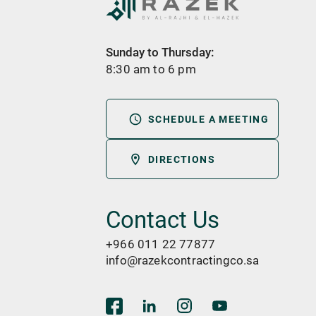
Sunday to Thursday:
8:30 am to 6 pm
SCHEDULE A MEETING
DIRECTIONS
Contact Us
+966 011 22 77877
info@razekcontractingco.sa