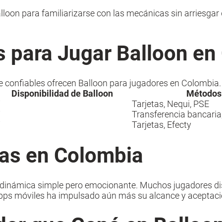
oon para familiarizarse con las mecánicas sin arriesgar 
para Jugar Balloon en
ine confiables ofrecen Balloon para jugadores en Colombia
Disponibilidad de Balloon
Métodos
Tarjetas, Nequi, PSE
Transferencia bancaria
Tarjetas, Efecty
ias en Colombia
dinámica simple pero emocionante. Muchos jugadores dis
 apps móviles ha impulsado aún más su alcance y aceptaci