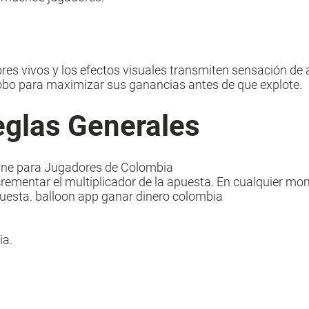
lores vivos y los efectos visuales transmiten sensación de 
globo para maximizar sus ganancias antes de que explote.
eglas Generales
incrementar el multiplicador de la apuesta. En cualquier m
puesta.
balloon app ganar dinero colombia
ia.