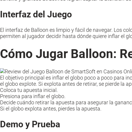
Interfaz del Juego
El interfaz de Balloon es limpio y fácil de navegar. Los co
permiten al jugador decidir hasta dónde quiere inflar el 
Cómo Jugar Balloon: R
El objetivo principal es inflar el globo poco a poco para 
el globo explote. Si explota antes de retirar, se pierde la a
Coloca tu apuesta inicial.
Presiona para inflar el globo.
Decide cuándo retirar la apuesta para asegurar la gananc
Si el globo explota antes, pierdes la apuesta.
Demo y Prueba