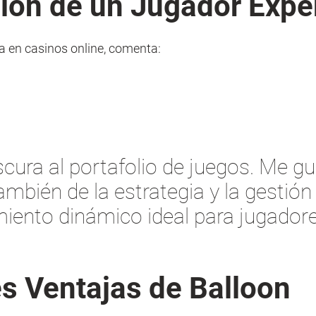
nión de un Jugador Exp
 en casinos online, comenta:
escura al portafolio de juegos. Me 
ambién de la estrategia y la gestión
imiento dinámico ideal para jugador
es Ventajas de Balloon