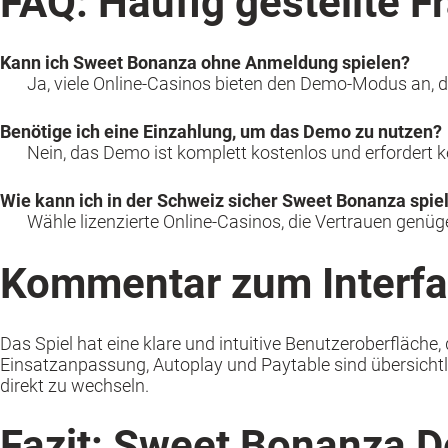
FAQ: Häufig gestellte 
Kann ich Sweet Bonanza ohne Anmeldung spielen?
Ja, viele Online-Casinos bieten den Demo-Modus an, de
Benötige ich eine Einzahlung, um das Demo zu nutzen?
Nein, das Demo ist komplett kostenlos und erfordert k
Wie kann ich in der Schweiz sicher Sweet Bonanza spie
Wähle lizenzierte Online-Casinos, die Vertrauen genü
Kommentar zum Interf
Das Spiel hat eine klare und intuitive Benutzeroberfläch
Einsatzanpassung, Autoplay und Paytable sind übersicht
direkt zu wechseln.
Fazit: Sweet Bonanza De