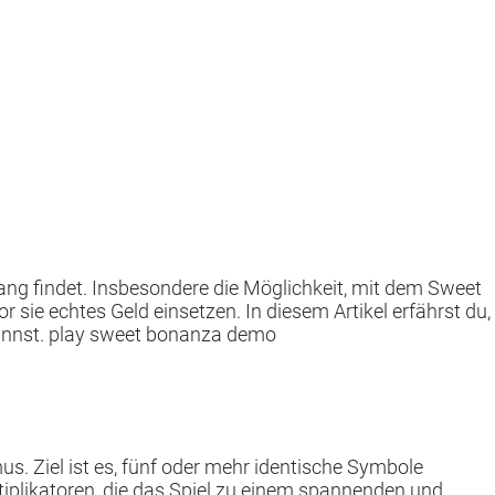
ang findet. Insbesondere die Möglichkeit, mit dem Sweet
 sie echtes Geld einsetzen. In diesem Artikel erfährst du,
annst.
play sweet bonanza demo
. Ziel ist es, fünf oder mehr identische Symbole
iplikatoren, die das Spiel zu einem spannenden und