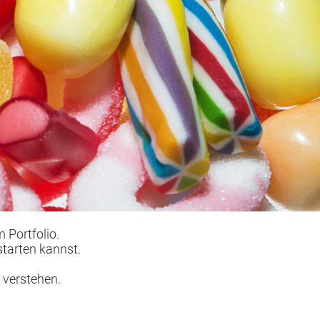
 Portfolio.
starten kannst.
 verstehen.