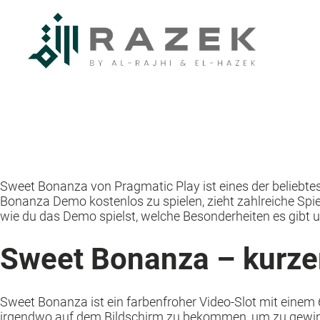
So kannst du das S
Bonanza Demo spie
Anleitung für Schwe
Sweet Bonanza von Pragmatic Play ist eines der beliebtes
Bonanza Demo kostenlos zu spielen, zieht zahlreiche Spiele
wie du das Demo spielst, welche Besonderheiten es gibt 
Sweet Bonanza – kurzer
Sweet Bonanza ist ein farbenfroher Video-Slot mit einem 
irgendwo auf dem Bildschirm zu bekommen, um zu gewinnen