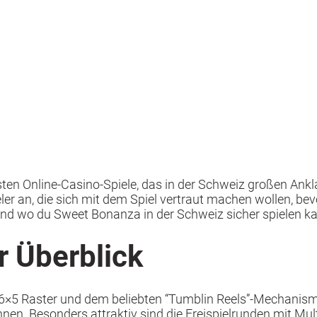
weet
len –
izer
ten Online-Casino-Spiele, das in der Schweiz großen Ankl
r an, die sich mit dem Spiel vertraut machen wollen, bevor
und wo du Sweet Bonanza in der Schweiz sicher spielen k
 Überblick
6×5 Raster und dem beliebten “Tumblin Reels”-Mechanismus
. Besonders attraktiv sind die Freispielrunden mit Mult