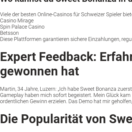
Viele der besten Online-Casinos für Schweizer Spieler b
Casino Mirage
Spin Palace Casino
Betsson
Diese Plattformen garantieren sichere Einzahlungen, regu
Expert Feedback: Erfah
gewonnen hat
Martin, 34 Jahre, Luzern: „Ich habe Sweet Bonanza zuerst
Gameplay haben mich sofort begeistert. Mein Glück kam be
ordentlichen Gewinn erzielen. Das Demo hat mir geholfen, 
Die Popularität von Sw